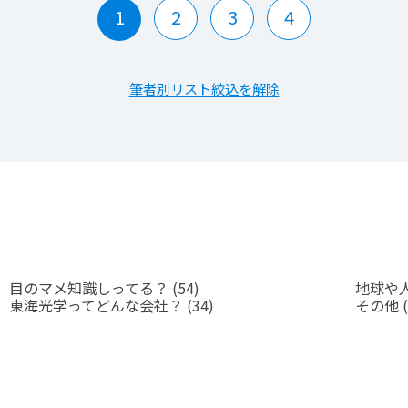
1
2
3
4
筆者別リスト絞込を解除
目のマメ知識しってる？
(54)
地球や
東海光学ってどんな会社？
(34)
その他
(