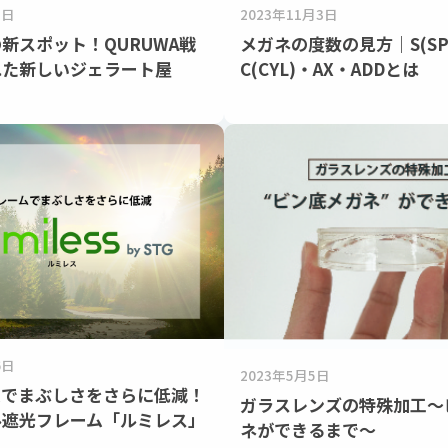
1日
2023年11月3日
新スポット！QURUWA戦
メガネの度数の見方｜S(SP
れた新しいジェラート屋
C(CYL)・AX・ADDとは
6日
2023年5月5日
ムでまぶしさをさらに低減！
ガラスレンズの特殊加工～
ル遮光フレーム「ルミレス」
ネができるまで～
♪