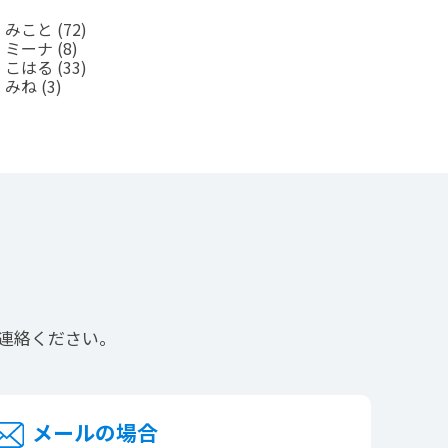
室 みこと
(72)
室 ミーナ
(8)
室 こはる
(33)
室 みね
(3)
連絡ください。
メールの場合