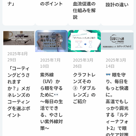
ナ」
のポイント
血流促進の
設計の違い
仕組みを解
説
2025年8月
29日
2025年7月
2025年3月
2025年3月
10日
26日
14日
「コーティ
紫外線
クラフトレ
眼を守
ングどうさ
（UV）か
ンズその
り、毎日を
れます
ら眼を守る
②「ダブル
もっと快適
か？」メガ
ために
レンズ」の
に
ネレンズの
〜毎日の生
ご紹介
高温でもし
コーティン
活ででき
っかり調光
グを選ぶポ
る、やさし
する『ルテ
イント
い紫外線対
ィーナフォ
策〜
ト2』で眼
のケア対策