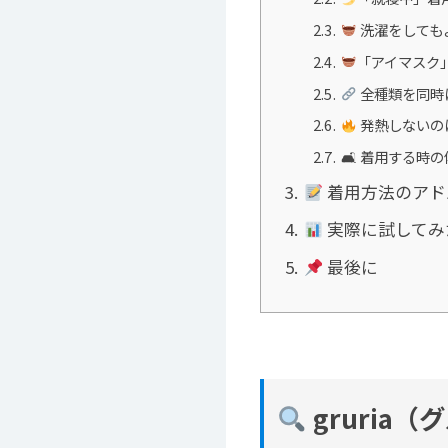
2.3
洗濯をしても
2.4
「アイマスク
2.5
全種類を同時
2.6
発熱しないの
2.7
🛋 着用する時
3
着用方法のアド
4
実際に試してみ
5
最後に
gruri