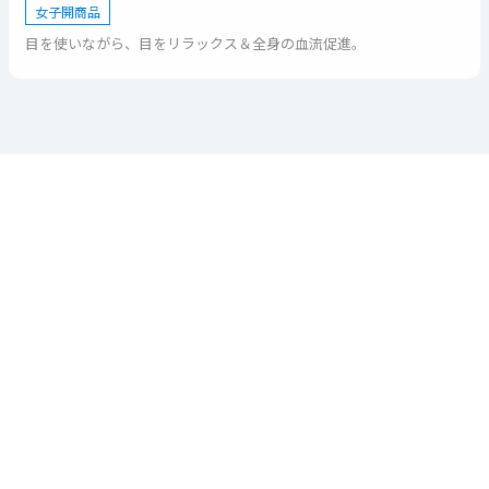
女子開商品
目を使いながら、目をリラックス＆全身の血流促進。
おすすめ記事
2022年4月8
日
2021年12月
2018年12月
17日
新オープ
14日
2022年8月
ン！直営オ
いつで
冬の日差し
19日
ンラインシ
も"なが
がまぶしい
私の悩みも
ョップ
ら"温めケ
理由と対策
これで解
「MIRU
ア♪目の疲
｜太陽の位
決！？ ”グ
US（ミル
れ対策に
置と紫外線
ルリア”で
アス）」
「gruriaネ