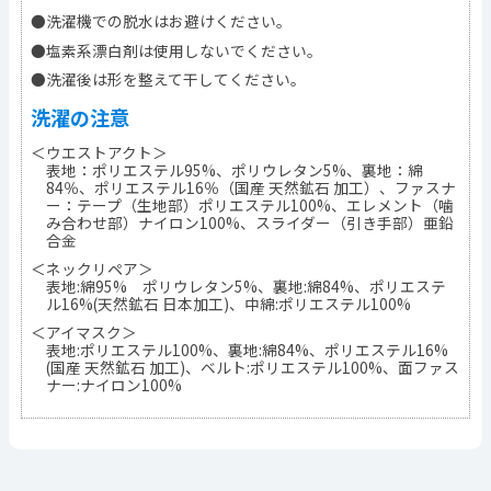
●洗濯機での脱水はお避けください。
●塩素系漂白剤は使用しないでください。
●洗濯後は形を整えて干してください。
洗濯の注意
＜ウエストアクト＞
表地：ポリエステル95%、ポリウレタン5%、裏地：綿
84％、ポリエステル16％（国産 天然鉱石 加工）、ファスナ
ー：テープ（生地部）ポリエステル100%、エレメント（噛
み合わせ部）ナイロン100%、スライダー（引き手部）亜鉛
合金
＜ネックリペア＞
表地:綿95% ポリウレタン5%、裏地:綿84%、ポリエステ
ル16%(天然鉱石 日本加工)、中綿:ポリエステル100%
＜アイマスク＞
表地:ポリエステル100%、裏地:綿84%、ポリエステル16%
(国産 天然鉱石 加工)、ベルト:ポリエステル100%、面ファス
ナー:ナイロン100%