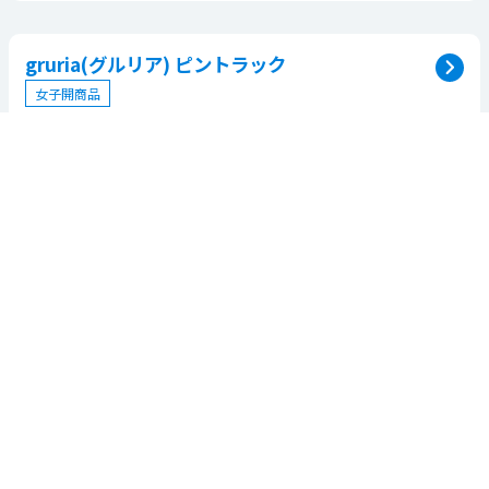
gruria(グルリア) ピントラック
女子開商品
目を使いながら、目をリラックス＆全身の血流促進。
おすすめ記事
2025年2月5
2023年12月
2024年12月
日
22日
6日
2022年12月
血流促進
寒い冬でも
忙しい人の
23日
gruria（グ
健康に。セ
ための”な