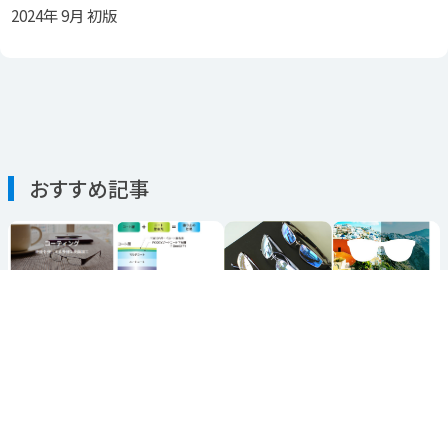
2024年 9月 初版
おすすめ記事
2025年8月
29日
2016年6月2
2009年2月1
2014年1月1
日
「コーティ
日
日
ングどうさ
色彩は変わ
ライトミラ
曇りにくい
れます
らず、光量
ーレンズ
レンズの実
か？」メガ
だけ抑える
力
ネレンズの
レンズ “ニ