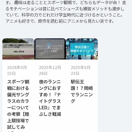
す。 趣味は走ることとスポーツ観戦で、どちらもデータが命！ 走
るモチベーションは昔に比べてシューズも練習メソッドも進歩し
ていて、科学の力でどれだけ学生時代に近づけるかということ。
アニメも好きで、原作を読む前にアニメから見たい派です。
2026年5月
2025年12月
2025年5月
15日
26日
23日
スポーツ観
夜のランニ
駅伝王
戦における
ングにおす
国！？岡崎
偏光サング
すめ！『ナ
でランニン
ラスのカラ
イトグラス
グ
ーについて
LED』でま
の考察【陸
ぶしさ軽減
上競技場で
試してみ