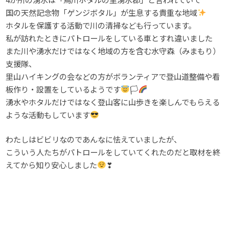
国の天然記念物「ゲンジボタル」が生息する貴重な地域
ホタルを保護する活動で川の清掃なども行っています。
私が訪れたときにパトロールをしている車とすれ違いました
また川や湧水だけではなく地域の方を含む水守森（みまもり）
支援隊、
里山ハイキングの会などの方がボランティアで登山道整備や看
板作り・設置をしているようです
🏳‍
湧水やホタルだけではなく登山客に山歩きを楽しんでもらえる
ような活動もしています
わたしはビビリなのであんなに怯えていましたが、
こういう人たちがパトロールをしていてくれたのだと取材を終
えてから知り安心しました
❣
帰宅してからこの取材のエピソードをメゾンde東海の住人の管
理人に話すと
「どんだけビビりなの！」と笑われました。。。