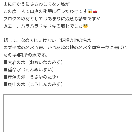
山に向かうにふさわしくない私が
この度一人で山奥の秘境に行ったわけです
ブログの取材としてはあまりに残念な結果ですが
過去一、ハラハラドキドキの取材でした
題して、なめてはいけない「秘境の地の名水」
まず平成の名水百選、かつ秘境の地の名水全国第一位に選ばれ
たのは4箇所の水です。
■大岩の水（おおいわのみず）
■延命水（えんめいすい）
■産湯の滝（うぶゆのたき）
■庚申の水（こうしんのみず）