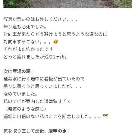
写真が荒いのはお許しください、、、
帰り道も必死でした。
対向車が来たらどう避けようと思うような道なのに
対向車すらこない。。。
それがまた怖かったです
どっと疲れましたが残り2ヶ所。
次は
産湯の滝
。
延命水に行く途中に看板が出ていたので
帰りに寄ろうと思っていましたが、、、
なめていました。
私のナビが案内した道は狭すぎて
（畦道のような感じ）
運転に自信のない私はここを断念しました。。。
気を取り直して最後、
庚申の水
！