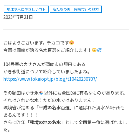
地球や人にやさしいコト
私たちの町「岡崎市」の魅力
2023年7月21日
おはようございます。チカコです
今回は岡崎が誇る名水百選をご紹介します！
104号室のカナさんが岡崎市の額田にある
かき氷街道について紹介していましたよね。
https://www.tokaiopt.jp/blog/t10420230707/
その額田はかき氷
以外にも全国的に有名なものがあります。
それはきれいな水！ただの水ではありません。
環境省が定める「
平成の名水百選
」に選ばれた湧水が4ヶ所も
あるんです！！！
さらに昨年「
秘境の地の名水
」として
全国第一位
に選ばれまし
た。