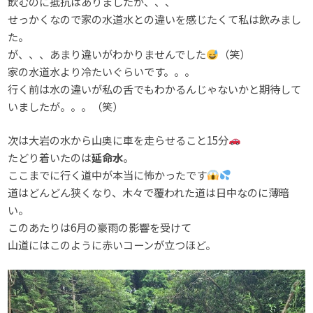
飲むのに抵抗はありましたが、、、
せっかくなので家の水道水との違いを感じたくて私は飲みまし
た。
が、、、あまり違いがわかりませんでした
（笑）
家の水道水より冷たいぐらいです。。。
行く前は水の違いが私の舌でもわかるんじゃないかと期待して
いましたが。。。（笑）
次は大岩の水から山奥に車を走らせること15分
たどり着いたのは
延命水
。
ここまでに行く道中が本当に怖かったです
道はどんどん狭くなり、木々で覆われた道は日中なのに薄暗
い。
このあたりは6月の豪雨の影響を受けて
山道にはこのように赤いコーンが立つほど。