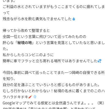
います。
ご利益の水とされていますがもうここまでくるのに疲れてしま
って
残念ながら水を飲む勇気もでませんでした
帰ってから改めて整理すると
全国一位という言葉に飛びついて巡ってみたものの
肝心な「
秘境の地
」という言葉を見落としていたなと思いまし
た。
私からしたらコンビニのように
簡単に車でフラッと立ち寄れる場所ではありませんでした
今回も事前に調べて巡ったことでまた一つ岡崎の自慢できる所
を知り、
自分の足を運ぶことでいろいろと感じるものがありました。
むしろ行かないとわからない！秘境の名水に着くまでのこのハ
ラハラドキドキ
Googleマップでみてる感覚とは全然違うんですよ。。。（笑）
4か所の湧水は「鳥川ホタルの里湧水郡」と言われていて