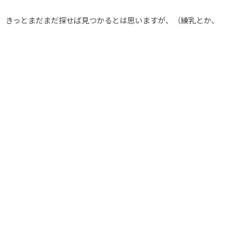
きっとまだまだ探せば見つかるとは思いますが、（練乳とか、
焼肉屋さんとか、お菓子とか？）
今回はこのくらいでおわり～
たくさんの牛に触れ合えたので、素敵な一年になる気が勝手に
してます
ではまた！
Share
Post
Share
Writer