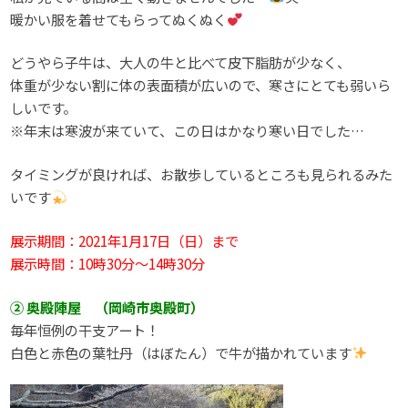
暖かい服を着せてもらってぬくぬく
どうやら子牛は、大人の牛と比べて皮下脂肪が少なく、
体重が少ない割に体の表面積が広いので、寒さにとても弱いら
しいです。
※年末は寒波が来ていて、この日はかなり寒い日でした…
タイミングが良ければ、お散歩しているところも見られるみた
いです
展示期間：2021年1月17日（日）まで
展示時間：10時30分～14時30分
② 奥殿陣屋 （岡崎市奥殿町）
毎年恒例の干支アート！
白色と赤色の葉牡丹（はぼたん）で牛が描かれています