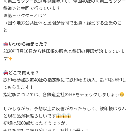
＜第三セクター鉄道等協議会＞が、全国40社の＜第三セクター
鉄道＞と共同で行っています。
※第三セクターとは？
→国や地方公共団体と民間が合同で出資・経営する企業のこ
と。
いつから始まった？
2020年7月10日から鉄印帳の販売と鉄印の押印が始まっていま
す
どこで買える？
鉄印帳参加鉄道40社の指定駅にて鉄印帳の購入、鉄印を押印し
てもらえます！
指定駅については、各鉄道会社のHPをチェックしましょう
しかしながら、予想以上に反響があったらしく、鉄印帳はなん
と現在品薄状態らしいです
初版は5000部だったそうですが、
それを40社に振り分けると、各社125冊…！