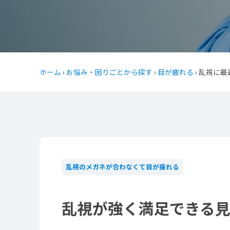
ホーム
›
お悩み・困りごとから探す
›
目が疲れる
› 乱視に
乱視のメガネが合わなくて目が疲れる
乱視が強く満足できる