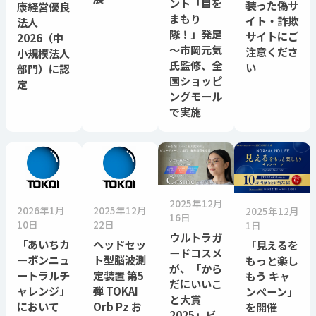
ント「目を
装った偽サ
康経営優良
まもり
イト・詐欺
法人
隊！」発足
サイトにご
2026（中
～市岡元気
注意くださ
小規模法人
氏監修、全
い
部門）に認
国ショッピ
定
ングモール
で実施
2025年12月
2026年1月
2025年12月
2025年12月
16日
10日
22日
1日
ウルトラガ
「あいちカ
ヘッドセッ
「見えるを
ードコスメ
ーボンニュ
ト型脳波測
もっと楽し
が、「から
ートラルチ
定装置 第5
もう キャ
だにいいこ
ャレンジ」
弾 TOKAI
ンペーン」
と大賞
において
Orb Pz お
を開催
2025」ビ