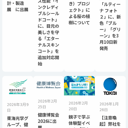
ズ性能「イ
計・製造
き）プロジ
「ルティー
ンクレディ
展 に出展
ェクト」に
ナ フォト
ブルシール
よる桜の植
２」に、新
ドコート」
樹について
色「ブル
に、目元の
ー」「グリ
美しさを守
ーン」を3
る「エター
月10日新
ナルスキン
発売
コート」を
追加対応開
始
2026年2月
2026年2月
2026年1月
2026年3月9
25日
20日
26日
日
健康博覧会
親子で学ぶ
【注意喚
東海光学グ
2026に出
体験型イベ
起】弊社を
ループ、健
展