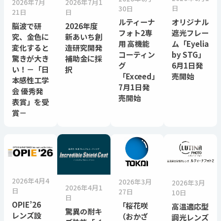
2026年7月
2026年7月1
日
30日
21日
日
オリジナル
ルティーナ
脳波で研
2026年度
遮光フレー
フォト2専
究、金色に
新あいち創
ム「Eyelia
用 高機能
変化すると
造研究開発
by STG」
コーティン
驚きが大き
補助金に採
6月1日発
グ
い！－「日
択
売開始
「Exceed」
本感性工学
7月1日発
会 優秀発
売開始
表賞」を受
賞－
2026年4月4
2026年3月
2026年3月
2026年4月1
日
27日
10日
日
OPIE’26
「桜花咲
高温適応型
驚異の耐キ
レンズ設
（おかざ
調光レンズ