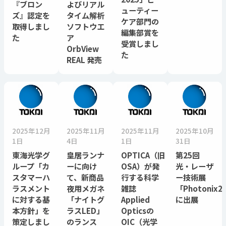
『ブロン
よびリアル
ューティー
ズ』認定を
タイム解析
ケア部門の
取得しまし
ソフトウエ
編集部賞を
た
ア
受賞しまし
OrbView
た
REAL 発売
2025年12月
2025年11月
2025年11月
2025年10月
1日
4日
1日
31日
東海光学グ
皇居ランナ
OPTICA（旧
第25回
ループ「カ
ーに向け
OSA）が発
光・レーザ
スタマーハ
て、新商品
行する科学
ー技術展
ラスメント
夜用メガネ
雑誌
「Photonix2
に対する基
「ナイトグ
Applied
に出展
本方針」を
ラスLED」
Opticsの
策定しまし
のランス
OIC（光学