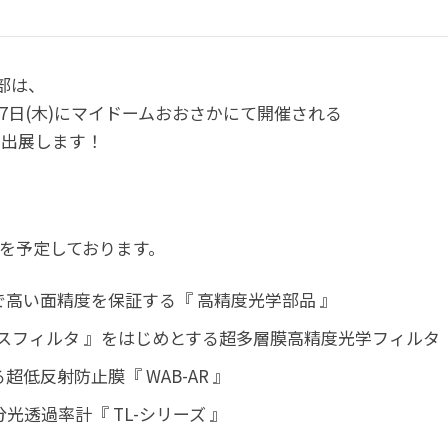
部は、
~7月17日(木)にマイドームおおさかにて開催される
に出展します！
を予定しております。
高い面精度を保証する『 高精度光学部品 』
パスフィルタ 』をはじめとする超多層膜高精度光学フィルタ
低反射防止膜『 WAB-AR 』
光透過率計『 TL-シリーズ 』