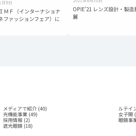
2021年6月30日
11月9日
OPIE’21 レンズ設計・製
回ＩＭＦ（インターナショナ
展
ネファッションフェア）に
メディアで紹介
(40)
ルテイ
光機能事業
(49)
女子開
(
採用情報
(2)
眼鏡事
遮光眼鏡
(18)