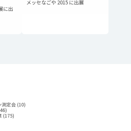
メッセなごや 2015 に出展
造展に出
ン測定会
(10)
46)
業
(175)