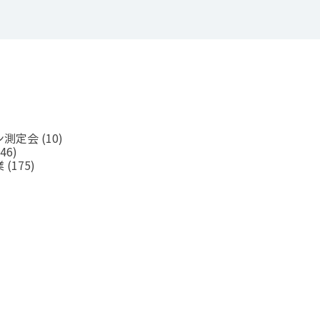
ン測定会
(10)
46)
業
(175)