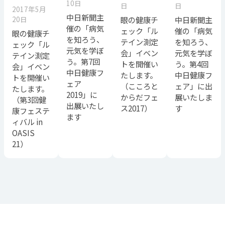
10日
日
日
2017年5月
中日新聞主
眼の健康チ
中日新聞主
20日
催の「病気
ェック「ル
催の「病気
眼の健康チ
を知ろう、
テイン測定
を知ろう、
ェック「ル
元気を学ぼ
会」イベン
元気を学ぼ
テイン測定
う。第7回
トを開催い
う。第4回
会」イベン
中日健康フ
たします。
中日健康フ
トを開催い
ェア
（こころと
ェア」に出
たします。
2019」に
からだフェ
展いたしま
（第3回健
出展いたし
ス2017）
す
康フェステ
ます
ィバル in
OASIS
21）