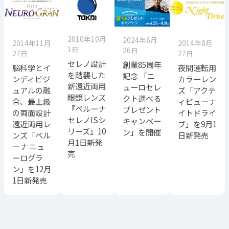
2010年10月
2024年6月
2014年11月
2014年8月
1日
26日
27日
27日
セレノ設計
創業85周年
脳科学とイ
夜間運転用
を踏襲した
記念 「ニ
ンディビジ
カラーレン
新遠近両用
ューロセレ
ュアルの融
ズ「アクテ
眼鏡レンズ
クト選べる
合、最上級
ィビューナ
『ベルーナ
プレゼント
の両面設計
イトドライ
セレノISシ
キャンペー
遠近両用レ
ブ」を9月1
リーズ』10
ン」を開催
ンズ「ベル
日新発売
月1日新発
ーナ ニュ
売
ーログラ
ン」を12月
1日新発売