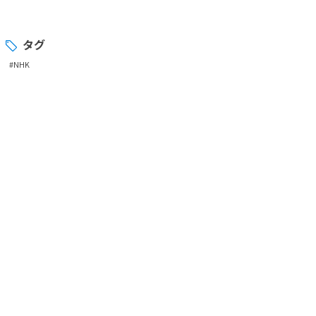
タグ
#NHK
お客様相談室
最寄りの
弊社商品取扱店の
ご案内を
させていただきますので、
お気軽にご連絡ください。
お電話の場合