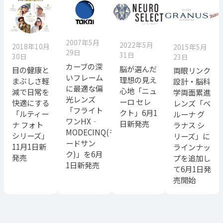
2007年5月
2022年5月
2018年10月
2015年5月
29日
31日
30日
23日
カーブの深
脳が選んだ
目の健康と
両眼リンク
いフレーム
理想の見え
まぶしさ軽
設計・脳科
に最適な偏
心地「ニュ
減で日常を
学両面累進
光レンズ
ーロ セレ
快適にする
レンズ「ベ
「フライト
クト」6月1
「ルティー
ルーナ グ
ワンHX‐
日新発売
ナ フォト
ラナス シ
MODECINQ(モ
シリーズ」
リーズ」に
ードサン
11月1日新
ラインナッ
ク)」を6月
発売
プを追加し
1日新発売
て6月1日発
売開始